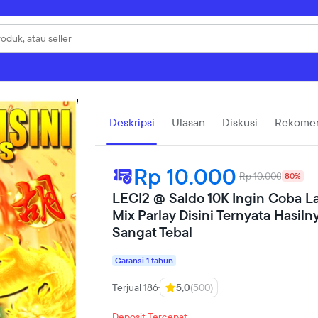
Deskripsi
Ulasan
Diskusi
Rekomen
Rp 10.000
Rp 10.000
80%
LECI2 @ Saldo 10K Ingin Coba L
Mix Parlay Disini Ternyata Hasiln
Sangat Tebal
Garansi 1 tahun
Terjual 186
5,0
(500)
Deposit Tercepat