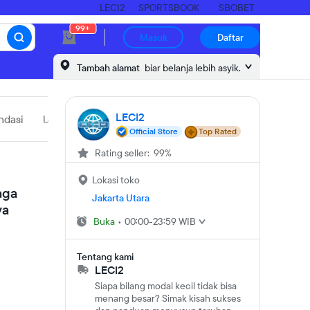
LECI2
SPORTSBOOK
SBOBET
99+
Masuk
Daftar
Tambah alamat
biar belanja lebih asyik.
LECI2
dasi
Laporkan produk
Official Store
Top Rated
Rating seller: 99%
Lokasi toko
aga
Jakarta Utara
ya
Buka
•
00:00-23:59 WIB
Tentang kami
LECI2
Siapa bilang modal kecil tidak bisa
menang besar? Simak kisah sukses