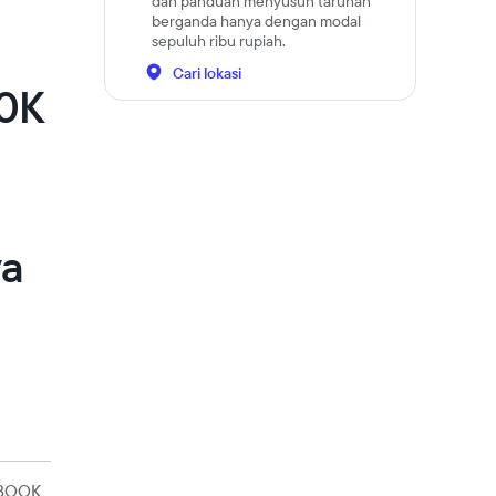
dan panduan menyusun taruhan
berganda hanya dengan modal
sepuluh ribu rupiah.
Cari lokasi
10K
a
ya
BOOK