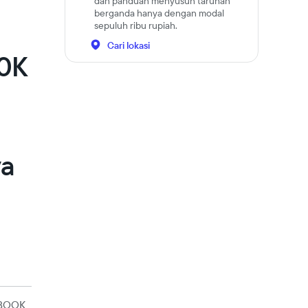
dan panduan menyusun taruhan
berganda hanya dengan modal
sepuluh ribu rupiah.
Cari lokasi
10K
a
ya
BOOK