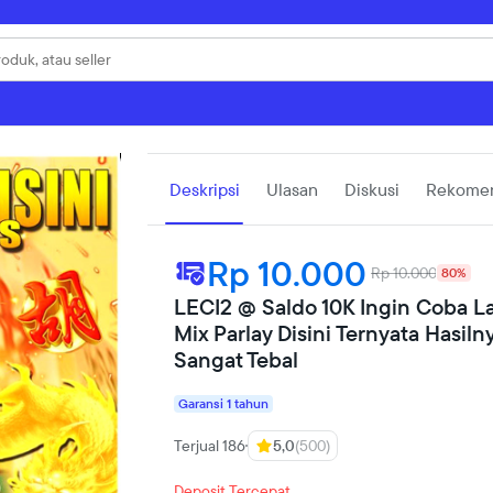
Deskripsi
Ulasan
Diskusi
Rekomen
Rp 10.000
Rp 10.000
80%
LECI2 @ Saldo 10K Ingin Coba L
Mix Parlay Disini Ternyata Hasiln
Sangat Tebal
Garansi 1 tahun
Terjual 186
5,0
(500)
Deposit Tercepat