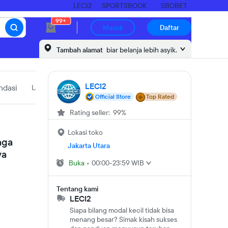
LECI2
SPORTSBOOK
SBOBET
99+
Masuk
Daftar
Tambah alamat
biar belanja lebih asyik.
LECI2
dasi
Laporkan produk
Official Store
Top Rated
Rating seller: 99%
Lokasi toko
aga
Jakarta Utara
ya
Buka
•
00:00-23:59 WIB
Tentang kami
LECI2
Siapa bilang modal kecil tidak bisa
menang besar? Simak kisah sukses