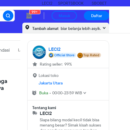
LECI2
SPORTSBOOK
SBOBET
99+
Masuk
Daftar
Tambah alamat
biar belanja lebih asyik.
LECI2
dasi
Laporkan produk
Official Store
Top Rated
Rating seller: 99%
Lokasi toko
aga
Jakarta Utara
ya
Buka
•
00:00-23:59 WIB
Tentang kami
LECI2
Siapa bilang modal kecil tidak bisa
menang besar? Simak kisah sukses