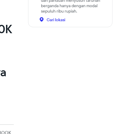
dan panduan menyusun taruhan
berganda hanya dengan modal
sepuluh ribu rupiah.
Cari lokasi
10K
a
ya
BOOK