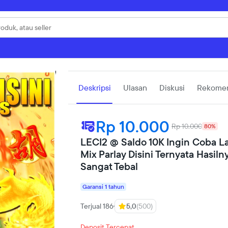
Deskripsi
Ulasan
Diskusi
Rekomen
Rp 10.000
Rp 10.000
80%
LECI2 @ Saldo 10K Ingin Coba L
Mix Parlay Disini Ternyata Hasiln
Sangat Tebal
Garansi 1 tahun
Terjual 186
5,0
(500)
Deposit Tercepat