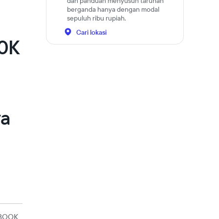
dan panduan menyusun taruhan
berganda hanya dengan modal
sepuluh ribu rupiah.
Cari lokasi
10K
a
ya
BOOK