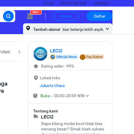
LECI2
SPORTSBOOK
SBOBET
99+
Masuk
Daftar
Tambah alamat
biar belanja lebih asyik.
LECI2
dasi
Laporkan produk
Official Store
Top Rated
Rating seller: 99%
Lokasi toko
aga
Jakarta Utara
ya
Buka
•
00:00-23:59 WIB
Tentang kami
LECI2
Siapa bilang modal kecil tidak bisa
menang besar? Simak kisah sukses