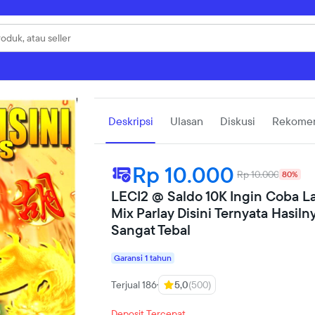
Deskripsi
Ulasan
Diskusi
Rekomen
Rp 10.000
Rp 10.000
80%
LECI2 @ Saldo 10K Ingin Coba L
Mix Parlay Disini Ternyata Hasiln
Sangat Tebal
Garansi 1 tahun
Terjual 186
5,0
(500)
Deposit Tercepat